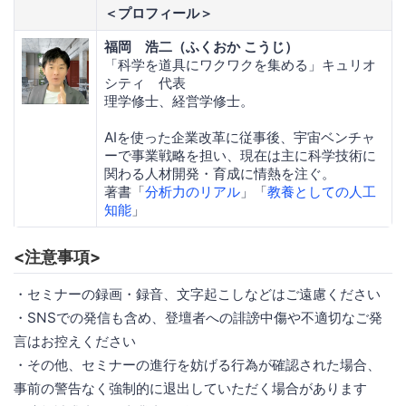
＜プロフィール＞
福岡 浩二（ふくおか こうじ）
「科学を道具にワクワクを集める」キュリオ
シティ 代表
理学修士、経営学修士。
AIを使った企業改革に従事後、宇宙ベンチャ
ーで事業戦略を担い、現在は主に科学技術に
関わる人材開発・育成に情熱を注ぐ。
著書「
分析力のリアル
」「
教養としての人工
知能
」
<注意事項>
・セミナーの録画・録音、文字起こしなどはご遠慮ください
・SNSでの発信も含め、登壇者への誹謗中傷や不適切なご発
言はお控えください
・その他、セミナーの進行を妨げる行為が確認された場合、
事前の警告なく強制的に退出していただく場合があります